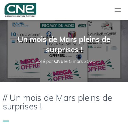
D
É
P
L
I
Un mois de Mars pleins de
E
R
surprises !
L
A
Publié par
CNE
le
5 mars 2020
N
A
V
I
G
A
// Un mois de Mars pleins de
T
I
surprises !
O
N